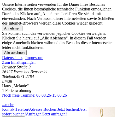
Unsere Internetseiten verwenden für die Dauer Ihres Besuches
Cookies, die Ihnen bestmögliche technische Funktion ermöglichen.
Durch das Klicken auf „Annehmen“ erklären Sie sich damit
einverstanden. Nach Verlassen dieser Internetseiten sowie Schließen
des Internet-Browsers werden diese Cookies wieder gelöscht.
Annehmen
Sie können auch das verwenden jeglicher Cookies verweigern.
Klicken Sie hierzu auf „Alle Ablehnen“. In diesem Fall werden
einige Annehmlichkeiten während des Besuchs dieser Internetseiten
leider nicht funktionieren.
Alle ablehnen
Datenschutz
|
Impressum
Zum Inhalt springen
Berliner Straße 9
26427 Esens bei Bensersiel
Telefon
04971 2784
Email
Haus „Melanie“
1 Ferienwohnung
Noch freie Termine: 08.08.26-15.08.26
...mehr
Kontakt
Telefon/Adresse
Buchen!
Jetzt buchen!
Jetzt
sofort buchen!
Anfragen!
Jetzt anfragen!