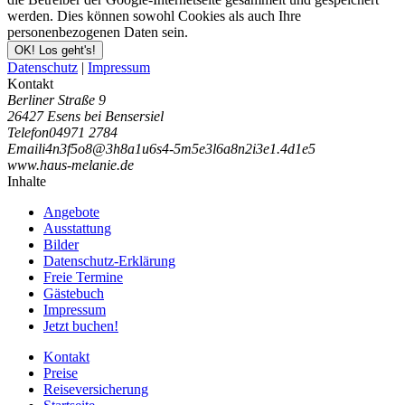
werden. Dies können sowohl Cookies als auch Ihre
personenbezogenen Daten sein.
OK! Los geht's!
Datenschutz
|
Impressum
Kontakt
Berliner Straße 9
26427 Esens bei Bensersiel
Telefon
04971 2784
Email
i
4
n
3
f
5
o
8
@
3
h
8
a
1
u
6
s
4
-
5
m
5
e
3
l
6
a
8
n
2
i
3
e
1
.
4
d
1
e
5
www.haus-melanie.de
Inhalte
Angebote
Ausstattung
Bilder
Datenschutz-Erklärung
Freie Termine
Gästebuch
Impressum
Jetzt buchen!
Kontakt
Preise
Reiseversicherung