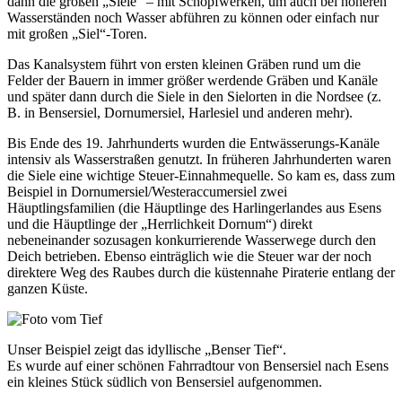
dann die großen „Siele“ – mit Schöpfwerken, um auch bei höheren
Wasserständen noch Wasser abführen zu können oder einfach nur
mit großen „Siel“-Toren.
Das Kanalsystem führt von ersten kleinen Gräben rund um die
Felder der Bauern in immer größer werdende Gräben und Kanäle
und später dann durch die Siele in den Sielorten in die Nordsee (z.
B. in Bensersiel, Dornumersiel, Harlesiel und anderen mehr).
Bis Ende des 19. Jahrhunderts wurden die Entwässerungs-Kanäle
intensiv als Wasserstraßen genutzt. In früheren Jahrhunderten waren
die Siele eine wichtige Steuer-Einnahmequelle. So kam es, dass zum
Beispiel in Dornumersiel/Westeraccumersiel zwei
Häuptlingsfamilien (die Häuptlinge des Harlingerlandes aus Esens
und die Häuptlinge der „Herrlichkeit Dornum“) direkt
nebeneinander sozusagen konkurrierende Wasserwege durch den
Deich betrieben. Ebenso einträglich wie die Steuer war der noch
direktere Weg des Raubes durch die küstennahe Piraterie entlang der
ganzen Küste.
Unser Beispiel zeigt das idyllische „Benser Tief“.
Es wurde auf einer schönen Fahrradtour von Bensersiel nach Esens
ein kleines Stück südlich von Bensersiel aufgenommen.