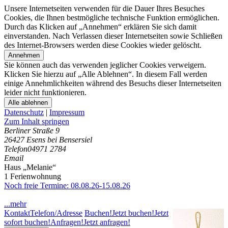
Unsere Internetseiten verwenden für die Dauer Ihres Besuches
Cookies, die Ihnen bestmögliche technische Funktion ermöglichen.
Durch das Klicken auf „Annehmen“ erklären Sie sich damit
einverstanden. Nach Verlassen dieser Internetseiten sowie Schließen
des Internet-Browsers werden diese Cookies wieder gelöscht.
Annehmen
Sie können auch das verwenden jeglicher Cookies verweigern.
Klicken Sie hierzu auf „Alle Ablehnen“. In diesem Fall werden
einige Annehmlichkeiten während des Besuchs dieser Internetseiten
leider nicht funktionieren.
Alle ablehnen
Datenschutz
|
Impressum
Zum Inhalt springen
Berliner Straße 9
26427 Esens bei Bensersiel
Telefon
04971 2784
Email
Haus „Melanie“
1 Ferienwohnung
Noch freie Termine: 08.08.26-15.08.26
...mehr
Kontakt
Telefon/Adresse
Buchen!
Jetzt buchen!
Jetzt
sofort buchen!
Anfragen!
Jetzt anfragen!