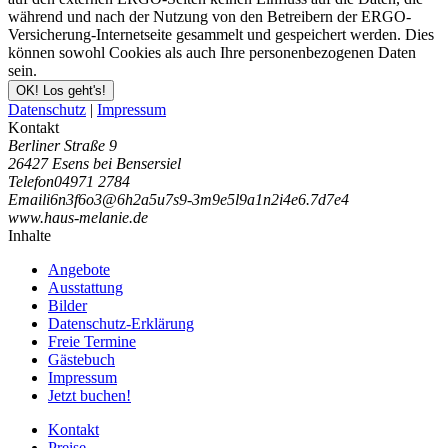
während und nach der Nutzung von den Betreibern der ERGO-
Versicherung-Internetseite gesammelt und gespeichert werden. Dies
können sowohl Cookies als auch Ihre personenbezogenen Daten
sein.
OK! Los geht's!
Datenschutz
|
Impressum
Kontakt
Berliner Straße 9
26427 Esens bei Bensersiel
Telefon
04971 2784
Email
i
6
n
3
f
6
o
3
@
6
h
2
a
5
u
7
s
9
-
3
m
9
e
5
l
9
a
1
n
2
i
4
e
6
.
7
d
7
e
4
www.haus-melanie.de
Inhalte
Angebote
Ausstattung
Bilder
Datenschutz-Erklärung
Freie Termine
Gästebuch
Impressum
Jetzt buchen!
Kontakt
Preise