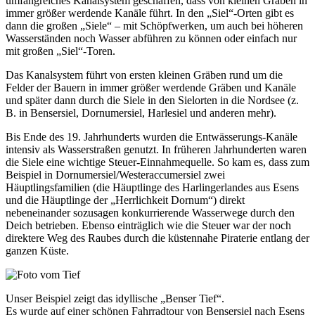
umfangreiches Kanalsystem geschaffen, dass von kleinen Gräben in
immer größer werdende Kanäle führt. In den „Siel“-Orten gibt es
dann die großen „Siele“ – mit Schöpfwerken, um auch bei höheren
Wasserständen noch Wasser abführen zu können oder einfach nur
mit großen „Siel“-Toren.
Das Kanalsystem führt von ersten kleinen Gräben rund um die
Felder der Bauern in immer größer werdende Gräben und Kanäle
und später dann durch die Siele in den Sielorten in die Nordsee (z.
B. in Bensersiel, Dornumersiel, Harlesiel und anderen mehr).
Bis Ende des 19. Jahrhunderts wurden die Entwässerungs-Kanäle
intensiv als Wasserstraßen genutzt. In früheren Jahrhunderten waren
die Siele eine wichtige Steuer-Einnahmequelle. So kam es, dass zum
Beispiel in Dornumersiel/Westeraccumersiel zwei
Häuptlingsfamilien (die Häuptlinge des Harlingerlandes aus Esens
und die Häuptlinge der „Herrlichkeit Dornum“) direkt
nebeneinander sozusagen konkurrierende Wasserwege durch den
Deich betrieben. Ebenso einträglich wie die Steuer war der noch
direktere Weg des Raubes durch die küstennahe Piraterie entlang der
ganzen Küste.
Unser Beispiel zeigt das idyllische „Benser Tief“.
Es wurde auf einer schönen Fahrradtour von Bensersiel nach Esens