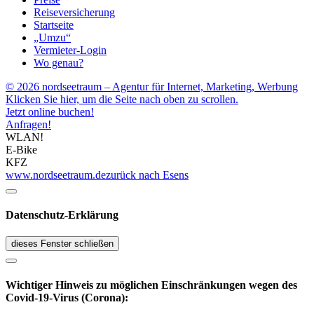
Reiseversicherung
Startseite
„Umzu“
Vermieter-Login
Wo genau?
© 2026 nordseetraum – Agentur für Internet, Marketing, Werbung
Klicken Sie hier, um die Seite nach oben zu scrollen.
Jetzt online buchen!
Anfragen!
WLAN!
E-Bike
KFZ
www.nordseetraum.de
zurück nach Esens
Datenschutz-Erklärung
dieses Fenster schließen
Wichtiger Hinweis zu möglichen Ein­schränk­ungen wegen des
Covid-19-Virus (Corona):