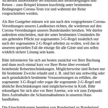
Sicherheit insbesondere bei touristischen Beherbergungen und
Reisen – zum Beispiel können kurzfristig unter bestimmten
Bedingungen Corona-Tests vor und während der Reise
vorgeschrieben werden.
Als Ihre Gastgeber müssen wir uns nach den vorgegebenen Corona-
Verordnungen unseres Landkreises richten, die wiederum auf den
Corona-Verordnungen unseres Bundeslandes beruhen. Wir dürfen
außerdem entscheiden, statt der unter bestimmten Umständen für
uns geltenden Pflicht zur sogenannten 3-G-Regel zusätzlich nur
nach der sogenannten 2-G-Regel arbeiten zu wollen, weil das in
unserem speziellen Fall die einzige für alle Gäste und uns selbst
wirklich sichere Lösung sein kann.
Bitte informieren Sie sich am besten zunächst vor Ihrer Buchung
und dann noch einmal kurz vor Ihrer Reise über eventuell
bestehende Reiseeinschränkungen. Möglicherweise sind Reisen nur
für bestimmte Zwecke erlaubt und z. B. sind bei uns zeitweilig oder
auch grundsätzlich bestimmte Voraussetzungen zu erfüllen, die
sogenannte 3-G-Regel oder sogar die sogenannte 2-G-Regel und
ähnliche Beschränkungen sind möglicherweise in Kraft. Bitte
erkundigen Sie sich also vor Ihrer Anreise, wie wir zum Zeitpunkt
Ihres Aufenthaltes die Schutzmaßnahmen in unserem Haus
handhaben.
Die Einschränkungen bestehen von Bundesland zu Bundesland