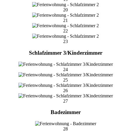
20
21
22
23
Schlafzimmer 3/Kinderzimmer
24
25
26
27
Badezimmer
28