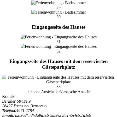
29
30
Eingangsseite des Hauses
31
32
Eingangsseite des Hauses mit dem reservierten
Gästeparkplatz
33
neue Ansicht
klassische Ansicht
Kontakt
Berliner Straße 9
26427 Esens bei Bensersiel
Telefon
04971 2784
Email
i
7
n
2
f
9
o
2
@
8
h
3
a
9
u
7
s
6
-
5
m
9
e
2
l
3
a
1
n
5
i
4
e
5
.
7
d
1
e
9