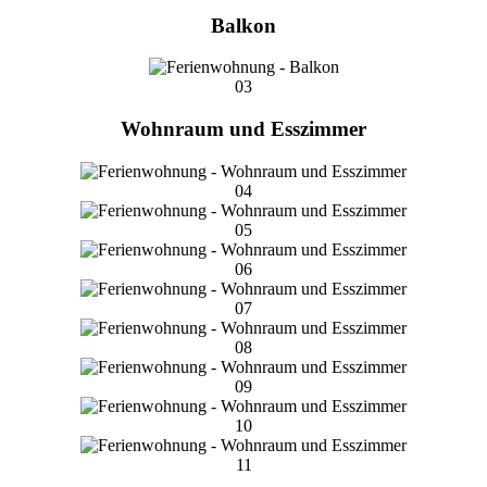
Balkon
03
Wohnraum und Esszimmer
04
05
06
07
08
09
10
11